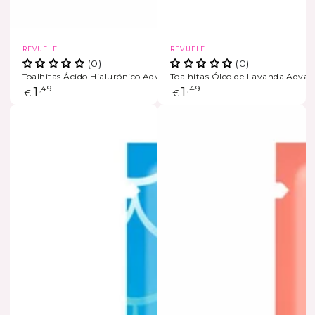
Marca
Marca
REVUELE
REVUELE
(0)
(0)
Toalhitas Ácido Hialurónico Advanced Protection
Toalhitas Óleo de Lavanda Advan
ESGOTADO
Preço
1
,49
Preço
1
,49
€
€
regular
regular