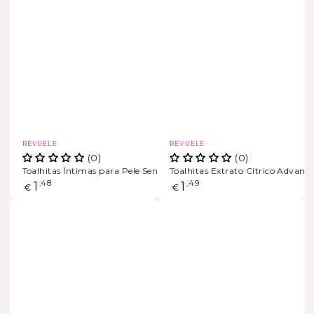
Marca
Marca
REVUELE
REVUELE
(0)
(0)
Toalhitas Íntimas para Pele Sensível com Ácido Lático
Toalhitas Extrato Cítrico Advanc
Preço
1
,48
Preço
1
,49
€
€
regular
regular