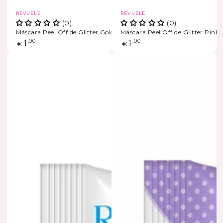
Marca
Marca
REVUELE
REVUELE
(0)
(0)
Máscara Peel Off de Glitter Golden Dust
Máscara Peel Off de Glitter Pink
Preço
1
,00
Preço
1
,00
€
€
regular
regular