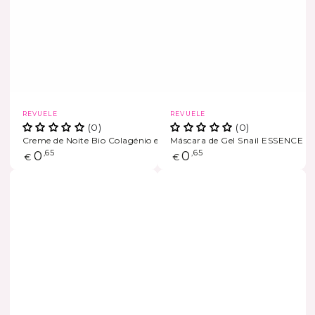
Marca
Marca
REVUELE
REVUELE
(0)
(0)
Creme de Noite Bio Colagénio e Elastina
Máscara de Gel Snail ESSENCE
ESGOTADO
ESGOTADO
Preço
0
,65
Preço
0
,65
€
€
regular
regular