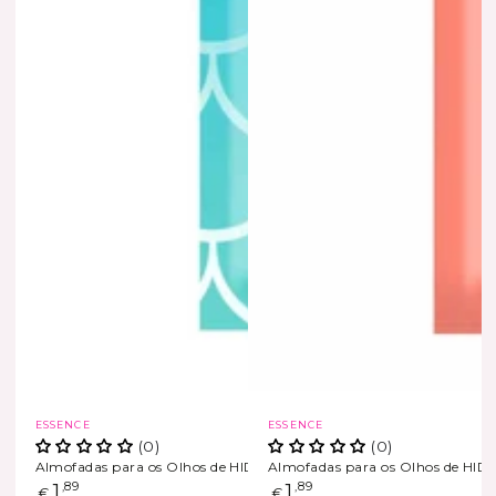
Marca
Marca
ESSENCE
ESSENCE
(0)
(0)
Almofadas para os Olhos de HIDROGEL
Almofadas para os Olhos de HI
ESGOTADO
ESGOTADO
Preço
1
,89
Preço
1
,89
€
€