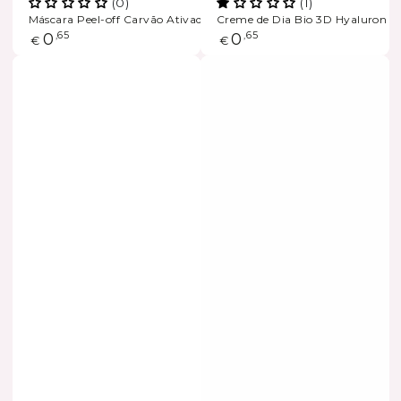
(0)
(1)
Máscara Peel-off Carvão Ativado
Creme de Dia Bio 3D Hyaluron
Preço
0
,65
Preço
0
,65
€
€
regular
regular