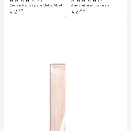
Creme Facial para Bebé AEVIT
stay natural concealer
ESGOTADO
Preço
2
,40
Preço
2
,49
€
€
regular
regular