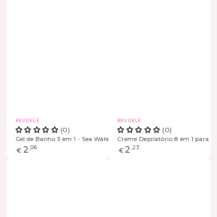
Marca
Marca
REVUELE
REVUELE
(0)
(0)
Gel de Banho 3 em 1 - Sea Water and Minerals
Creme Depilatório 8 em 1 para pel
ESGOTADO
ESGOTADO
Preço
2
,06
Preço
2
,23
€
€
regular
regular