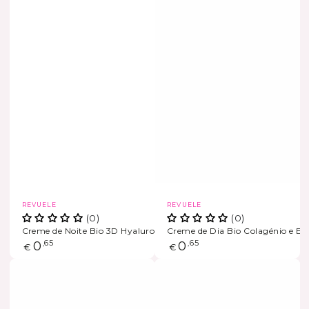
Marca
Marca
REVUELE
REVUELE
(0)
(0)
Creme de Noite Bio 3D Hyaluron
Creme de Dia Bio Colagénio e Ela
Preço
0
,65
Preço
0
,65
€
€
regular
regular