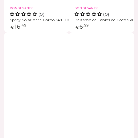
Marca
Marca
BONDI SANDS
BONDI SANDS
(0)
(0)
Spray Solar para Corpo SPF 30
Bálsamo de Lábios de Coco SPF 
ESGOTADO
ESGOTADO
Preço
16
,49
Preço
6
,99
€
€
regular
regular