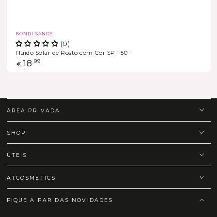
Marca
BONDI SANDS
(0)
Fluido Solar de Rosto com Cor SPF 50+
Preço
18
,99
€
regular
ÁREA PRIVADA
SHOP
ÚTEIS
ATCOSMETICS
FIQUE A PAR DAS NOVIDADES