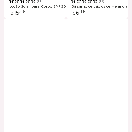
(0)
(0)
Loção Solar para Corpo SPF 50+
Bálsamo de Lábios de Melancia S
Preço
15
,49
Preço
6
,99
€
€
regular
regular