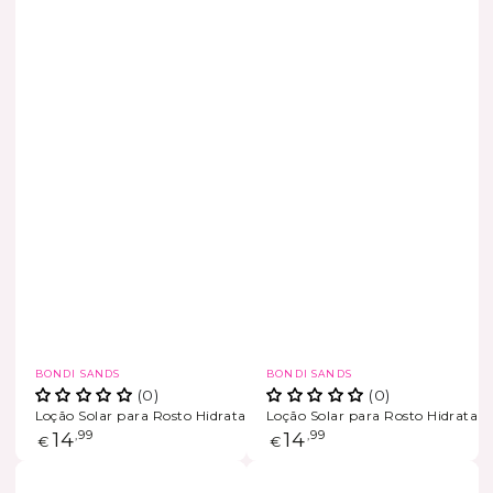
Marca
Marca
BONDI SANDS
BONDI SANDS
(0)
(0)
Loção Solar para Rosto Hidratante SPF 50+
Loção Solar para Rosto Hidratan
ESGOTADO
ESGOTADO
Preço
14
,99
Preço
14
,99
€
€
regular
regular