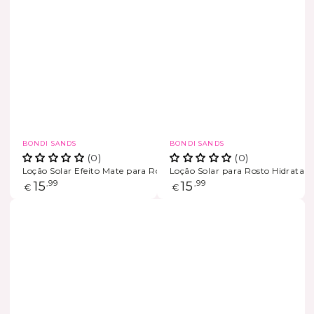
Marca
Marca
BONDI SANDS
BONDI SANDS
(0)
(0)
Loção Solar Efeito Mate para Rosto SPF 50+
Loção Solar para Rosto Hidratan
ESGOTADO
Preço
15
,99
Preço
15
,99
€
€
regular
regular