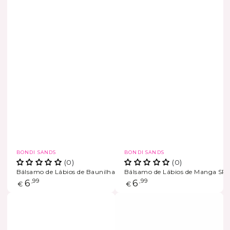
Marca
Marca
BONDI SANDS
BONDI SANDS
(0)
(0)
Bálsamo de Lábios de Baunilha SPF 50+
Bálsamo de Lábios de Manga SP
ESGOTADO
Preço
6
,99
Preço
6
,99
€
€
regular
regular