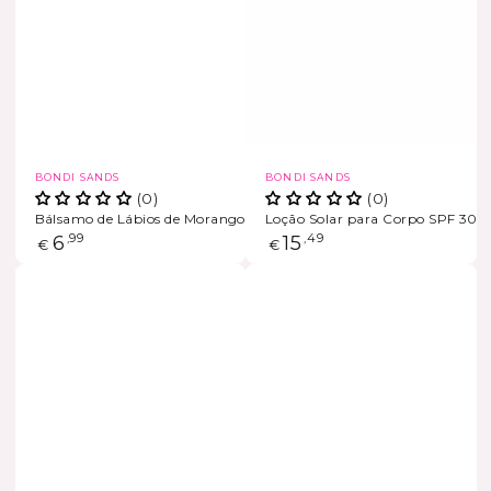
Marca
Marca
BONDI SANDS
BONDI SANDS
(0)
(0)
Bálsamo de Lábios de Morango SPF 50+
Loção Solar para Corpo SPF 30
ESGOTADO
ESGOTADO
Preço
6
,99
Preço
15
,49
€
€
regular
regular