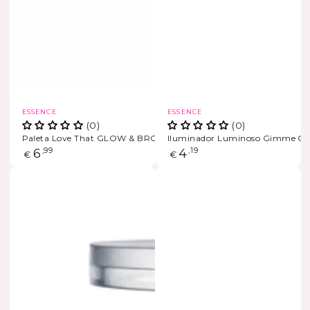
Marca
Marca
ESSENCE
ESSENCE
(0)
(0)
Paleta Love That GLOW & BRONZE
Iluminador Luminoso Gimme 
ESGOTADO
Preço
6
,99
Preço
4
,19
€
€
regular
regular