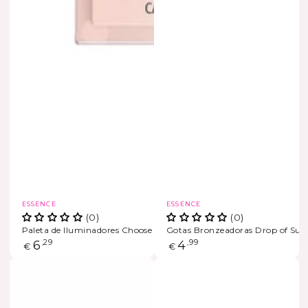
Marca
Marca
ESSENCE
ESSENCE
(0)
(0)
Paleta de Iluminadores Choose Your Glow
Gotas Bronzeadoras Drop of Sun
Preço
6
,29
Preço
4
,99
€
€
regular
regular