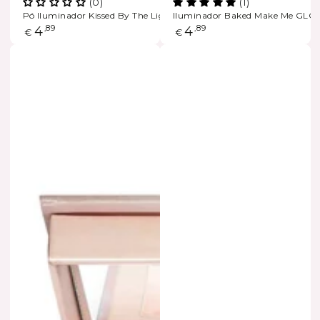
(0)
(1)
Pó Iluminador Kissed By The Light
Iluminador Baked Make Me GL
Preço
4
,89
Preço
4
,89
€
€
regular
regular