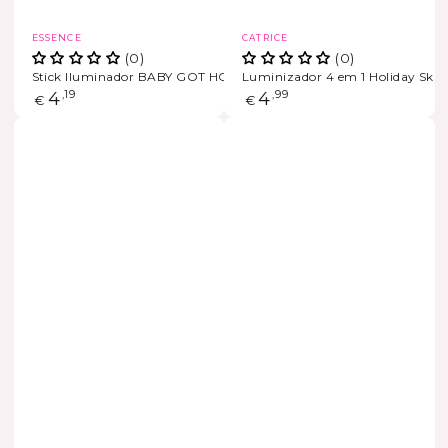
Marca
Marca
ESSENCE
CATRICE
(0)
(0)
Stick Iluminador BABY GOT HOLO GLOW
Luminizador 4 em 1 Holiday Skin
Preço
4
,19
Preço
4
,99
€
€
regular
regular