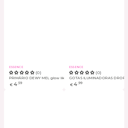
Marca
Marca
ESSENCE
ESSENCE
(0)
(0)
PRIMÁRIO DEWY MEL glow like
GOTAS ILUMINADORAS DROP O
Preço
4
,59
Preço
4
,99
€
€
regular
regular