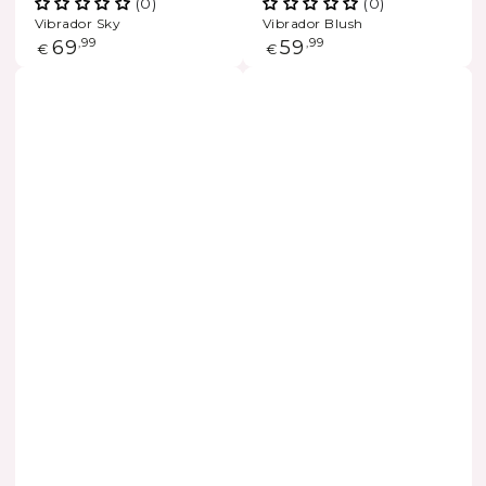
(0)
(0)
Vibrador Sky
Vibrador Blush
Precio
69
,99
Precio
59
,99
€
€
regular
regular