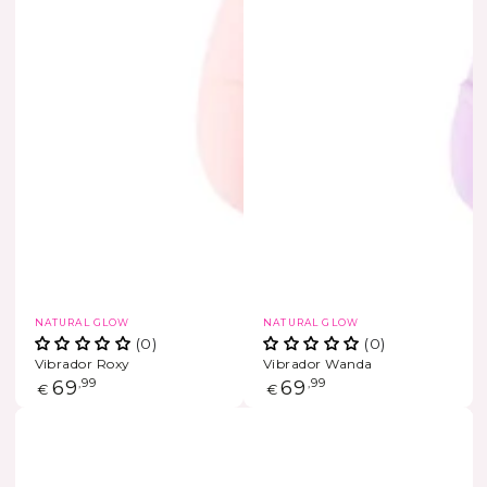
Vendedor:
Vendedor:
NATURAL GLOW
NATURAL GLOW
(0)
(0)
Vibrador Roxy
Vibrador Wanda
Precio
69
,99
Precio
69
,99
€
€
regular
regular