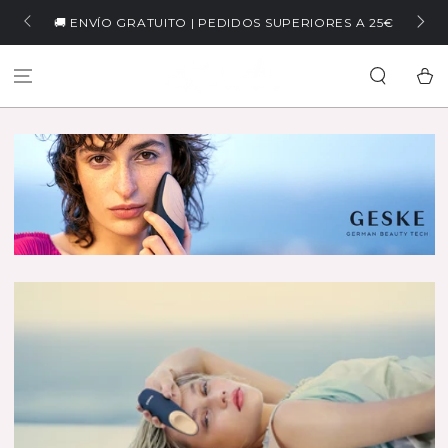
IR AL
🏷️ WELCOME5 | -
O GRATUITO | PEDIDOS SUPERIORES A 25€
CONTENIDO
Carrit