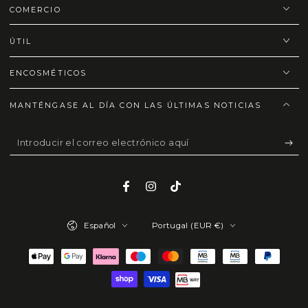
COMERCIO
ÚTIL
ENCOSMÉTICOS
MANTÉNGASE AL DÍA CON LAS ÚLTIMAS NOTICIAS
Introducir
el
correo
Facebook
Instagram
TikTok
electrónico
Idioma
País/región
aquí
Español
Portugal (EUR €)
Métodos
de
pago