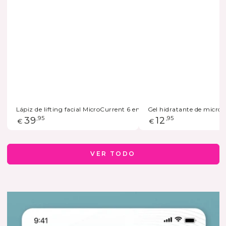
Lápiz de lifting facial MicroCurrent 6 en 1 - Gris
Gel hidratante de microc
Precio
39
,95
Precio
12
,95
€
€
regular
regular
VER TODO