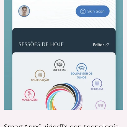
SmartAppGuided™ con tecnología