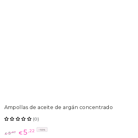
Ampollas de aceite de argán concentrado
(0)
5
–10%
,22
€
,80
5
€