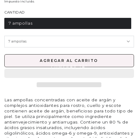
Impuesto incluido.
Precio
Precio
regular
de
CANTIDAD
venta
7 ampollas
AGREGAR AL CARRITO
Las ampollas concentradas con aceite de argán y
complejos antioxidantes para rostro, cuello y escote
contienen aceite de argán, beneficioso para todo tipo de
piel. Se utiliza principalmente como ingrediente
antienvejecimiento y antiarrugas. Contiene un 80 % de
ácidos grasos insaturados, incluyendo ácidos
oligolinólicos, ácidos omega-6 y omega-9, antioxidantes y