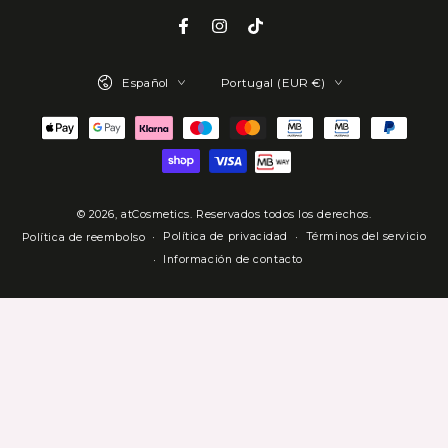
correo
Facebook
Instagram
TikTok
electrónico
Idioma
País/región
aquí
Español
Portugal (EUR €)
Métodos
de
pago
© 2026,
atCosmetics
. Reservados todos los derechos.
Política de privacidad
Términos del servicio
Política de reembolso
Información de contacto