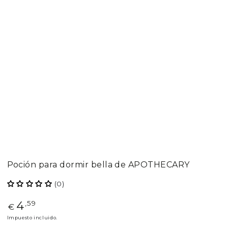
Poción para dormir bella de APOTHECARY
(0)
4
Precio
,59
€
regular
Impuesto incluido.