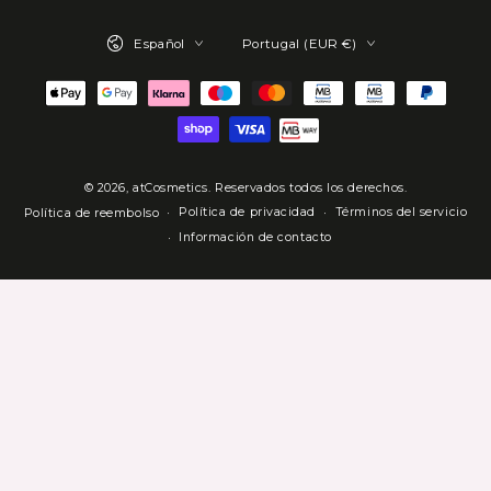
electrónico
Idioma
País/región
aquí
Español
Portugal (EUR €)
Métodos
de
pago
© 2026,
atCosmetics
. Reservados todos los derechos.
Política de privacidad
Términos del servicio
Política de reembolso
Información de contacto