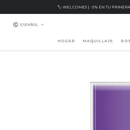
IR AL
🏷️ WELCOME5 | -5% EN TU PRIME
CONTENIDO
Idioma
ESPAÑOL
HOGAR
MAQUILLAJE
RO
IR A LA
INFORMACIÓN DEL
PRODUCTO