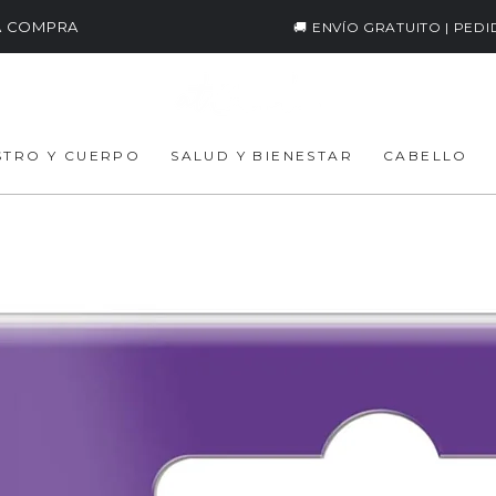
RA COMPRA
🚚 ENVÍO GRATUITO | PED
STRO Y CUERPO
SALUD Y BIENESTAR
CABELLO
Pe
bri
1
Pre
€
reg
Impue
CANT