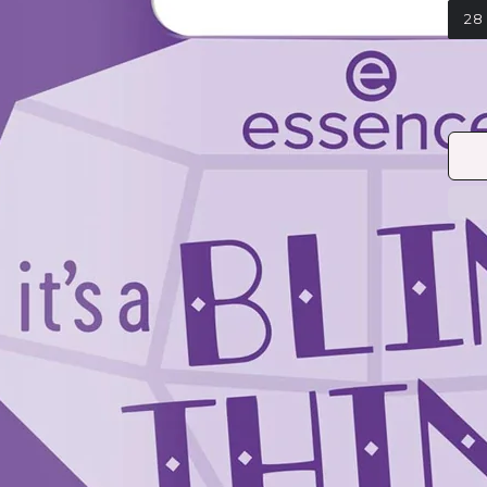
28
Las 
nive
natu
pega
parc
únic
ánim
M