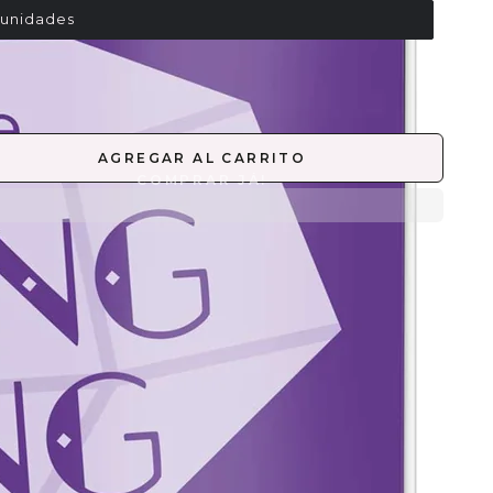
 unidades
AGREGAR AL CARRITO
pegatinas de uñas Essence llevan tu look a otro
l. Son rápidas y fáciles de aplicar, tanto en uñas
rales como pintadas. Los diferentes motivos de las
tinas autoadhesivas Essence ofrecen efectos
ialmente hápticos, detalles dorados y diseños
os, ideales para todos los estilos y estados de
o.
ODO DE EMPLEO