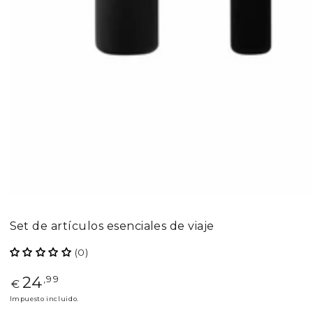
Set de artículos esenciales de viaje
(0)
24
Precio
,99
€
regular
Impuesto incluido.