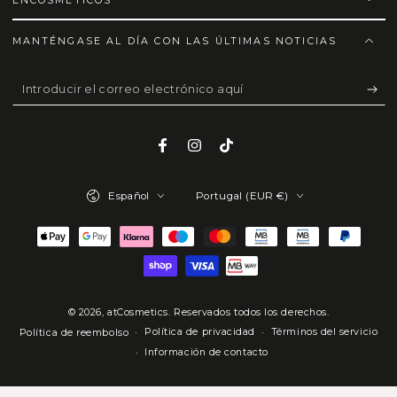
ENCOSMÉTICOS
MANTÉNGASE AL DÍA CON LAS ÚLTIMAS NOTICIAS
Introducir
el
correo
Facebook
Instagram
TikTok
electrónico
Idioma
País/región
aquí
Español
Portugal (EUR €)
Métodos
de
pago
© 2026,
atCosmetics
. Reservados todos los derechos.
Política de privacidad
Términos del servicio
Política de reembolso
Información de contacto