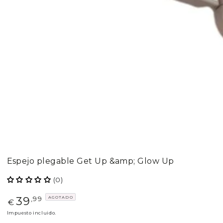
Espejo plegable Get Up &amp; Glow Up
(0)
39
AGOTADO
Precio
,99
€
regular
Impuesto incluido.