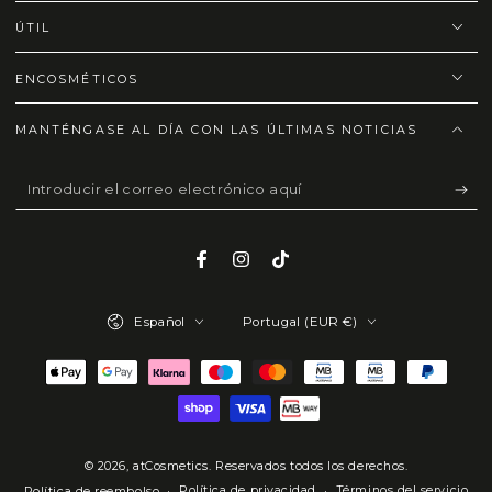
ÚTIL
ENCOSMÉTICOS
MANTÉNGASE AL DÍA CON LAS ÚLTIMAS NOTICIAS
Introducir
el
correo
Facebook
Instagram
TikTok
electrónico
Idioma
País/región
aquí
Español
Portugal (EUR €)
Métodos
de
pago
© 2026,
atCosmetics
. Reservados todos los derechos.
Política de privacidad
Términos del servicio
Política de reembolso