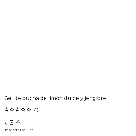
Gel de ducha de limón dulce y jengibre
(0)
3
Precio
,39
€
regular
Impuesto incluido.