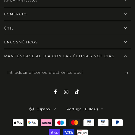
ÁREA PRIVADA
COMERCIO
ÚTIL
ENCOSMÉTICOS
MANTÉNGASE AL DÍA CON LAS ÚLTIMAS NOTICIAS
Introducir
el
correo
Facebook
Instagram
TikTok
electrónico
Idioma
País/región
aquí
Español
Portugal (EUR €)
Métodos
de