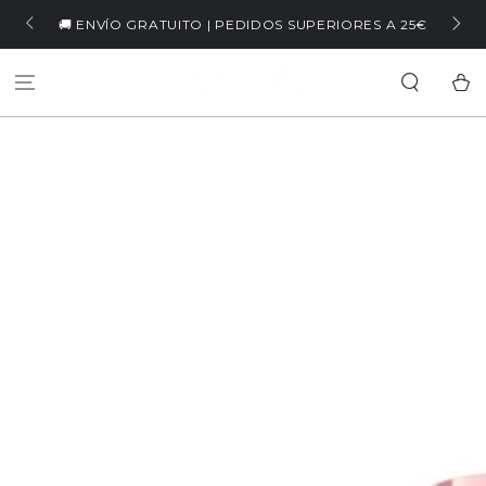
IR AL
🏷️ WELCOME5 | -5% EN TU PRIMERA COMPRA
RIORES A 25€
CONTENIDO
Carrit
IR A LA
INFORMACIÓN DEL
PRODUCTO