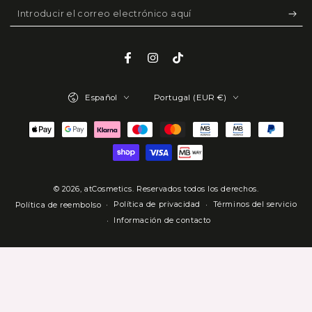
Introducir
el
correo
Facebook
Instagram
TikTok
electrónico
Idioma
País/región
aquí
Español
Portugal (EUR €)
Métodos
de
pago
© 2026,
atCosmetics
. Reservados todos los derechos.
Política de privacidad
Términos del servicio
Política de reembolso
Información de contacto