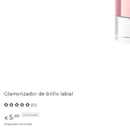
Glamorizador de brillo labial
(0)
5
AGOTADO
Precio
,69
€
regular
Impuesto incluido.