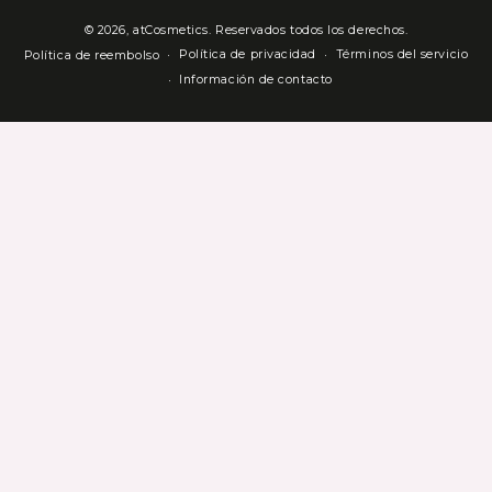
© 2026,
atCosmetics
. Reservados todos los derechos.
Política de privacidad
Términos del servicio
Política de reembolso
Información de contacto