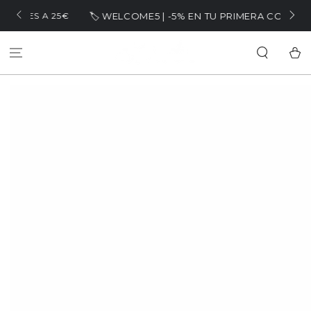
IR AL
🏷️ WELCOME5 | -5% EN TU PRIMERA COMPRA
A 25€
CONTENIDO
Carrit
IR A LA
INFORMACIÓN DEL
PRODUCTO