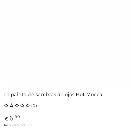
La paleta de sombras de ojos Hot Mocca
(0)
6
Precio
,99
€
regular
Impuesto incluido.