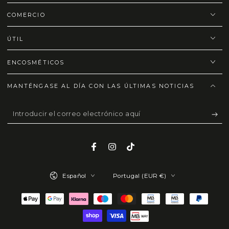
COMERCIO
ÚTIL
ENCOSMÉTICOS
MANTÉNGASE AL DÍA CON LAS ÚLTIMAS NOTICIAS
Introducir
el
correo
Facebook
Instagram
TikTok
electrónico
Idioma
País/región
aquí
Español
Portugal (EUR €)
Métodos
de
pago