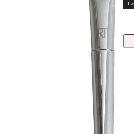
1 
La f
Meta
de o
CO
IN