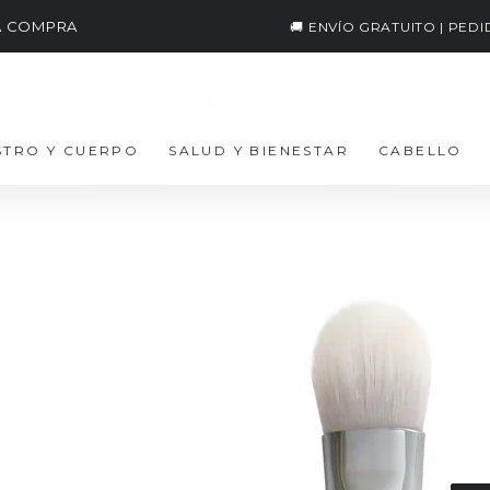
RA COMPRA
🚚 ENVÍO GRATUITO | PED
STRO Y CUERPO
SALUD Y BIENESTAR
CABELLO
Pi
Me
1
Pre
€
reg
Impue
CANT