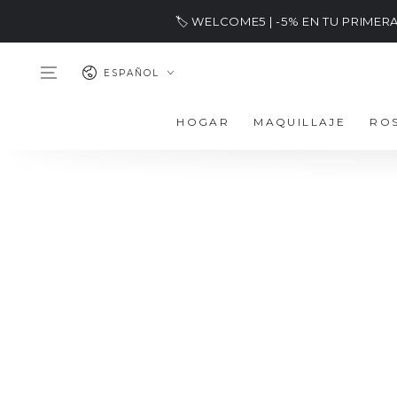
IR AL
🏷️ WELCOME5 | -5% EN TU PRIME
CONTENIDO
Idioma
ESPAÑOL
HOGAR
MAQUILLAJE
RO
IR A LA
INFORMACIÓN DEL
PRODUCTO