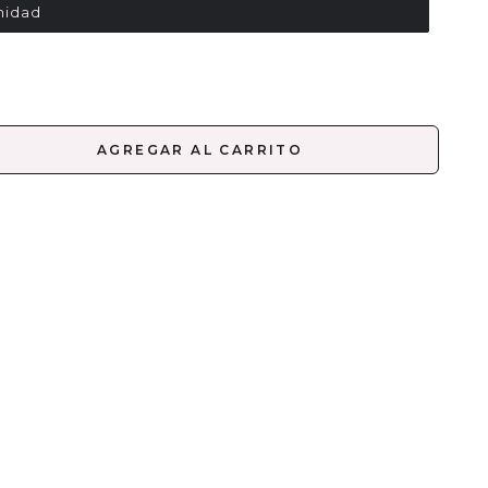
unidad
AGREGAR AL CARRITO
Más opciones de pago
orma redonda del pincel para sombras de ojos Bold
ls permite una aplicación uniforme de la sombra
jos en todo el párpado.
NTRAINDICACIONES
GREDIENTES