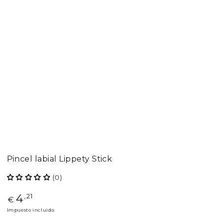
Pincel labial Lippety Stick
(0)
4
Precio
,21
€
regular
Impuesto incluido.