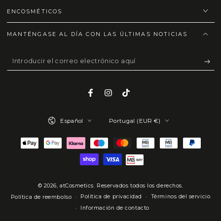
ENCOSMÉTICOS
MANTÉNGASE AL DÍA CON LAS ÚLTIMAS NOTICIAS
Introducir
el
correo
Facebook
Instagram
TikTok
electrónico
Idioma
País/región
aquí
Español
Portugal (EUR €)
Métodos
de
pago
© 2026,
atCosmetics
. Reservados todos los derechos.
Política de privacidad
Términos del servicio
Política de reembolso
Información de contacto