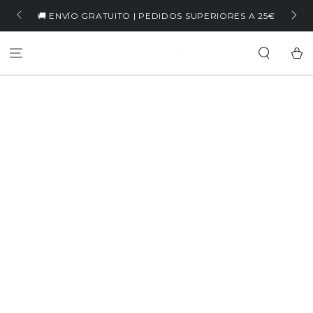
IR AL
🏷️ WELCOME5 | -5% EN TU PRIMERA COM
SUPERIORES A 25€
CONTENIDO
Carrit
IR A LA
INFORMACIÓN DEL
PRODUCTO