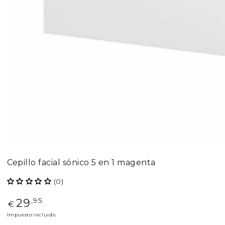
Cepillo facial sónico 5 en 1 magenta
(0)
29
Precio
,95
€
regular
Impuesto incluido.