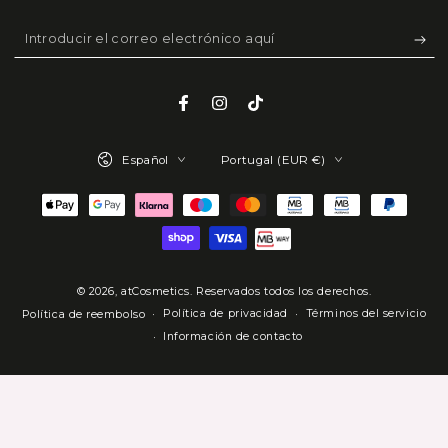
Introducir
el
correo
Facebook
Instagram
TikTok
electrónico
Idioma
País/región
aquí
Español
Portugal (EUR €)
Métodos
de
pago
© 2026,
atCosmetics
. Reservados todos los derechos.
Política de privacidad
Términos del servicio
Política de reembolso
Información de contacto