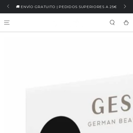
IR AL
🏷️ WELCOME5 | -5% EN TU PRIMERA COMPRA
A 25€
CONTENIDO
Carrit
IR A LA
INFORMACIÓN DEL
PRODUCTO