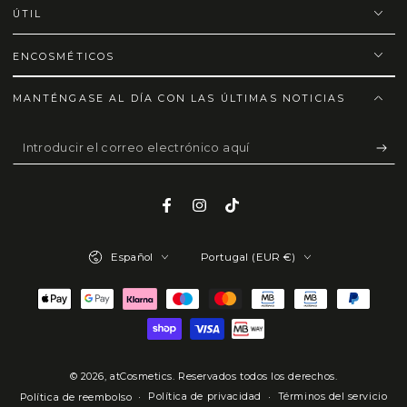
ÚTIL
ENCOSMÉTICOS
MANTÉNGASE AL DÍA CON LAS ÚLTIMAS NOTICIAS
Introducir
el
correo
Facebook
Instagram
TikTok
electrónico
Idioma
País/región
aquí
Español
Portugal (EUR €)
Métodos
de
pago
© 2026,
atCosmetics
. Reservados todos los derechos.
Política de privacidad
Términos del servicio
Política de reembolso