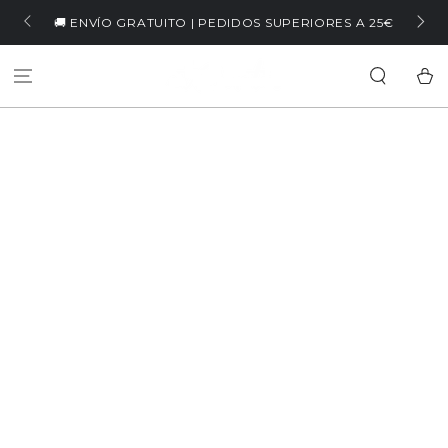
IR AL
🏷️ WELCOME5 | -
O GRATUITO | PEDIDOS SUPERIORES A 25€
CONTENIDO
Carrit
IR A LA
INFORMACIÓN DEL
PRODUCTO