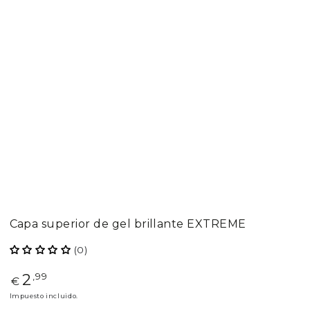
Capa superior de gel brillante EXTREME
(0)
2
Precio
,99
€
regular
Impuesto incluido.