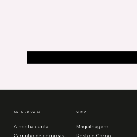
ÁREA PRIVADA
SHOP
A minha conta
Maquilhagem
Carrinho de compras
Rosto e Corpo