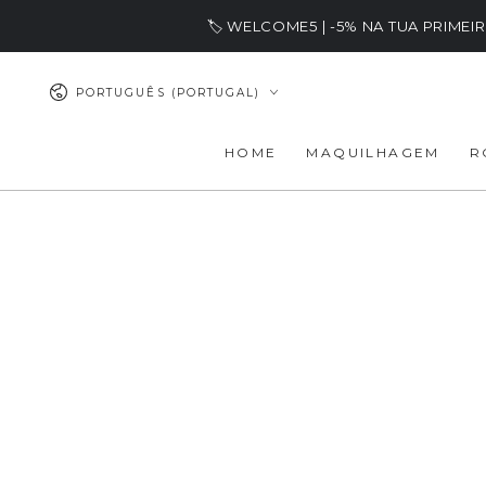
IR PARA O
🏷️ WELCOME5 | -5% NA TUA PRIME
CONTEÚDO
Idioma
PORTUGUÊS (PORTUGAL)
HOME
MAQUILHAGEM
R
SALTAR PARA
INFORMAÇÕES DO
PRODUTO