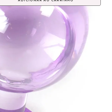
ADICIONAR AO CARRINHO
Mais opções de pagamento
cessórios Faciais de Massagem para os Olhos são
onjunto de dois rolos de massagem de crioterapia
foram concebidos para reduzir o vermelhidão e
aço na zona de contorno dos olhos,
orcionando firmeza à pele. Aconselhamos a serem
cados num local frio para melhorar a circulação
uínea, reduzir olheiras e drenar os gânglios
ticos.
DO DE UTILIZAÇÃO
NTRA-INDICAÇÕES