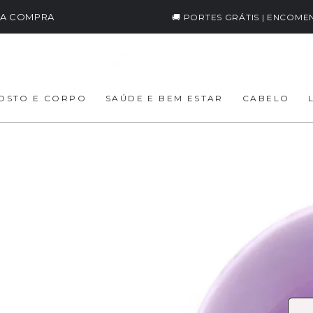
IRA COMPRA
🚚 PORTES GRÁTIS | ENCOME
OSTO E CORPO
SAÚDE E BEM ESTAR
CABELO
Ac
os
3
Pre
€
reg
Taxas 