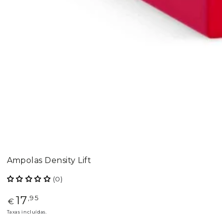
Ampolas Density Lift
(0)
17
Preço
,95
€
regular
Taxas incluídas.