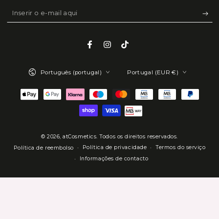
Inserir
o
e-
Facebook
Instagram
TikTok
mail
Idioma
País/região
aqui
Português (portugal)
Portugal (EUR €)
Métodos
de
Pagamento
© 2026,
atCosmetics
. Todos os direitos reservados.
Política de privacidade
Termos do serviço
Política de reembolso
Informações de contacto