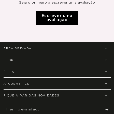
Seja o primeiro a escrever uma avaliação
Escrever uma
avaliação
ÁREA PRIVADA
SHOP
ÚTEIS
ATCOSMETICS
FIQUE A PAR DAS NOVIDADES
Inserir