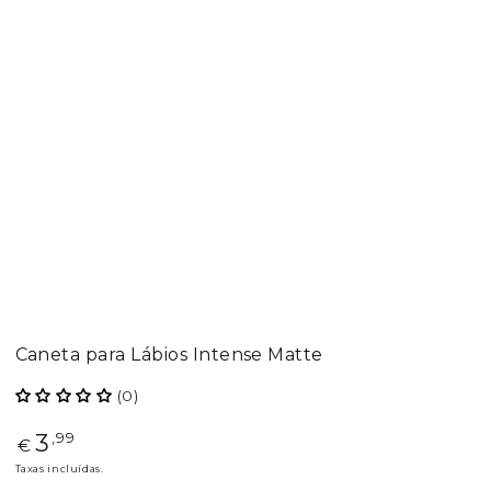
Caneta para Lábios Intense Matte
(0)
3
Preço
,99
€
regular
Taxas incluídas.