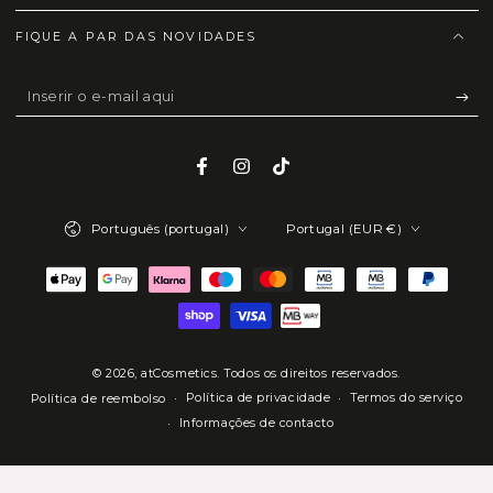
FIQUE A PAR DAS NOVIDADES
Inserir
o
e-
Facebook
Instagram
TikTok
mail
Idioma
País/região
aqui
Português (portugal)
Portugal (EUR €)
Métodos
de
Pagamento
© 2026,
atCosmetics
. Todos os direitos reservados.
Política de privacidade
Termos do serviço
Política de reembolso
Informações de contacto