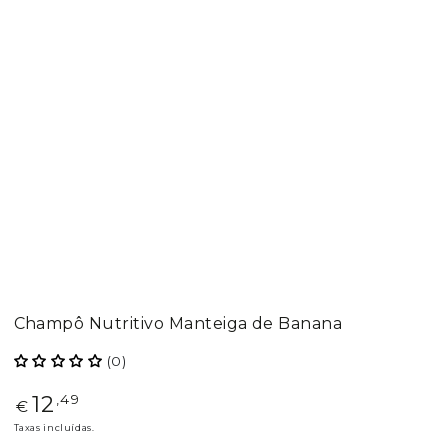
Champô Nutritivo Manteiga de Banana
(0)
12
Preço
,49
€
regular
Taxas incluídas.