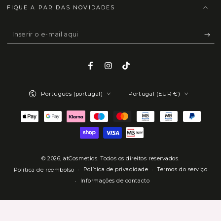
FIQUE A PAR DAS NOVIDADES
Inserir
o
e-
Facebook
Instagram
TikTok
mail
Idioma
País/região
aqui
Português (portugal)
Portugal (EUR €)
Métodos
de
Pagamento
© 2026,
atCosmetics
. Todos os direitos reservados.
Política de privacidade
Termos do serviço
Política de reembolso
Informações de contacto