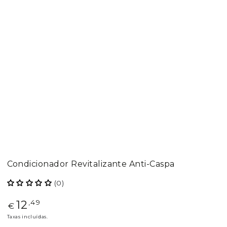
Condicionador Revitalizante Anti-Caspa
(0)
12
Preço
,49
€
regular
Taxas incluídas.