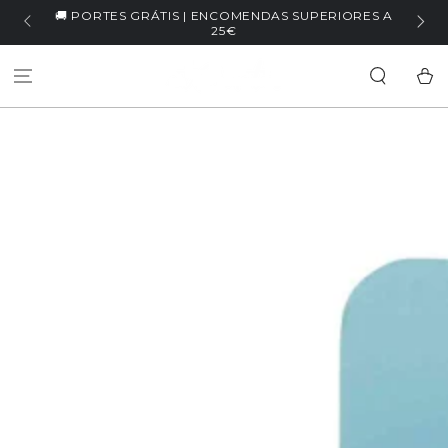
IR PARA O
IORES A
🏷️ WELCOME5 | -5% NA PRIMEIRA COMPRA
CONTEÚDO
Carrinh
SALTAR PARA
INFORMAÇÕES DO
PRODUTO