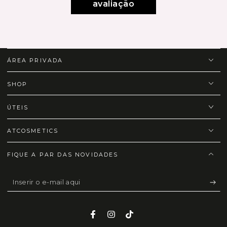
avaliação
ÁREA PRIVADA
SHOP
ÚTEIS
ATCOSMETICS
FIQUE A PAR DAS NOVIDADES
Inserir
o
e-
Facebook
Instagram
TikTok
mail