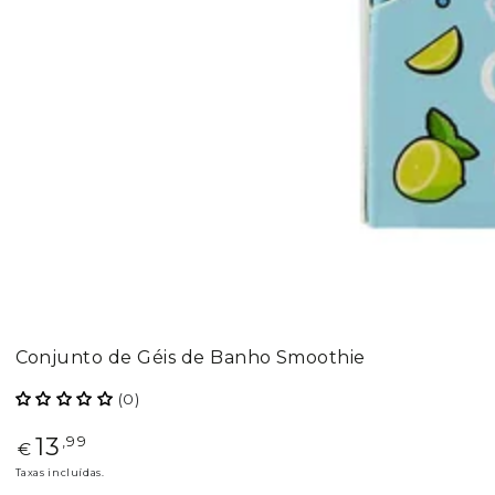
Conjunto de Géis de Banho Smoothie
(0)
13
Preço
,99
€
regular
Taxas incluídas.