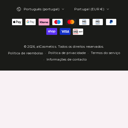
Idioma
País/região
aqui
Português (portugal)
Portugal (EUR €)
Métodos
de
Pagamento
© 2026,
atCosmetics
. Todos os direitos reservados.
Política de privacidade
Termos do serviço
Política de reembolso
Informações de contacto