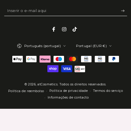
Inserir
o
e-
Facebook
Instagram
TikTok
mail
Idioma
País/região
aqui
Português (portugal)
Portugal (EUR €)
Métodos
de
Pagamento
© 2026,
atCosmetics
. Todos os direitos reservados.
Política de privacidade
Termos do serviço
Política de reembolso
Informações de contacto