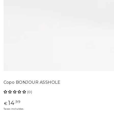
Copo BONJOUR ASSHOLE
(0)
14
Preço
,99
€
regular
Taxas incluídas.