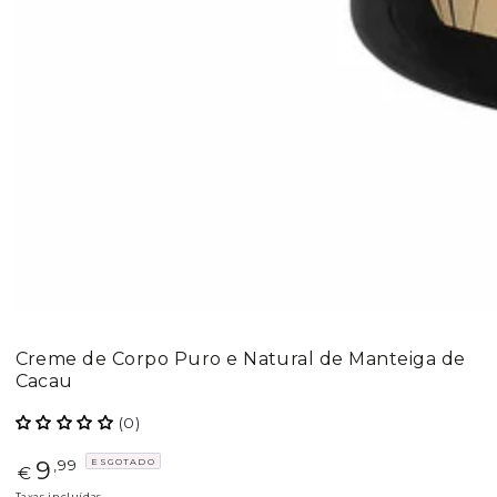
Creme de Corpo Puro e Natural de Manteiga de
Cacau
(0)
9
ESGOTADO
Preço
,99
€
Taxas incluídas.