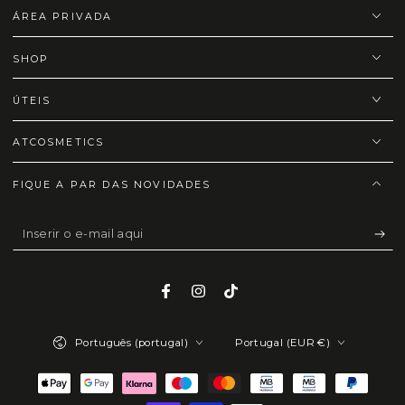
ÁREA PRIVADA
SHOP
ÚTEIS
ATCOSMETICS
FIQUE A PAR DAS NOVIDADES
Inserir
o
e-
Facebook
Instagram
TikTok
mail
Idioma
País/região
aqui
Português (portugal)
Portugal (EUR €)
Métodos