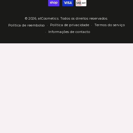
de
Pagamento
© 2026,
atCosmetics
. Todos os direitos reservados.
Política de privacidade
Termos do serviço
Política de reembolso
Informações de contacto