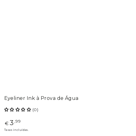
Eyeliner Ink à Prova de Água
(0)
3
Preço
,99
€
regular
Taxas incluídas.