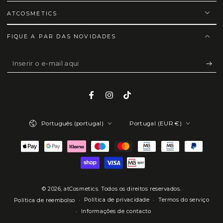
ATCOSMETICS
FIQUE A PAR DAS NOVIDADES
Inserir
o
e-
Facebook
Instagram
TikTok
mail
Idioma
País/região
aqui
Português (portugal)
Portugal (EUR €)
Métodos
de
Pagamento
© 2026,
atCosmetics
. Todos os direitos reservados.
Política de privacidade
Termos do serviço
Política de reembolso
Informações de contacto