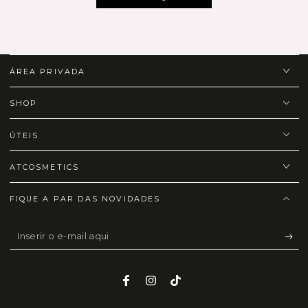
ÁREA PRIVADA
SHOP
ÚTEIS
ATCOSMETICS
FIQUE A PAR DAS NOVIDADES
Inserir
o
e-
Facebook
Instagram
TikTok
mail