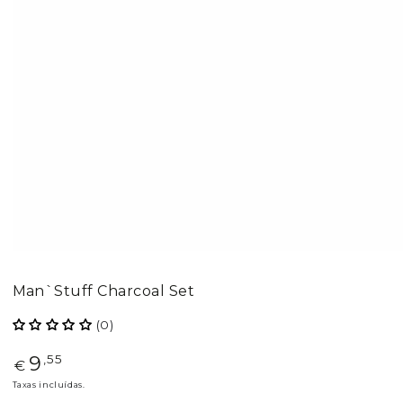
Man`Stuff Charcoal Set
(0)
9
Preço
,55
€
regular
Taxas incluídas.