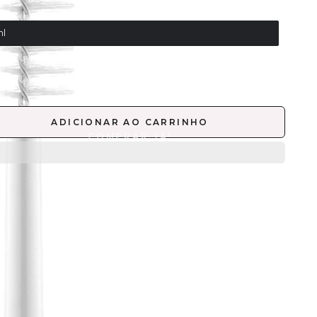
TIDADE
ml
ADICIONAR AO CARRINHO
lor, secagem super rápida, ingredientes à base de
enol, de longa duração e acabamento `ao natural`,
 máscara realça num instante o melhor das
anas e sobrancelhas, dando-lhes um
adramento à medida e criando um olhar fabuloso.
GREDIENTES