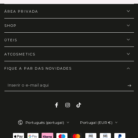
ÁREA PRIVADA
SHOP
ÚTEIS
ATCOSMETICS
FIQUE A PAR DAS NOVIDADES
Inserir
o
e-
Facebook
Instagram
TikTok
mail
Idioma
País/região
aqui
Português (portugal)
Portugal (EUR €)
Métodos