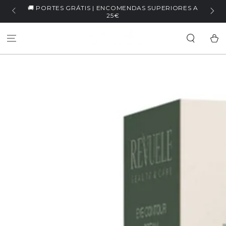
IR PARA O
ORES A
🏷️ WELCOME5 | -5% NA PRIMEIRA COMPRA
CONTEÚDO
Carrinh
SALTAR PARA
INFORMAÇÕES DO
PRODUTO