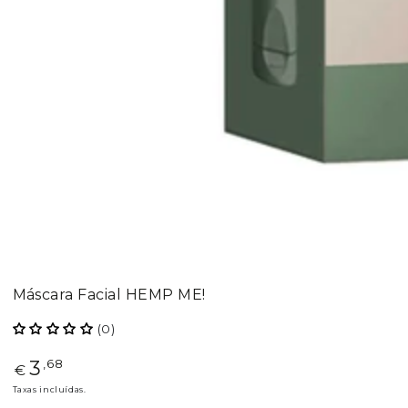
Máscara Facial HEMP ME!
(0)
3
Preço
,68
€
regular
Taxas incluídas.