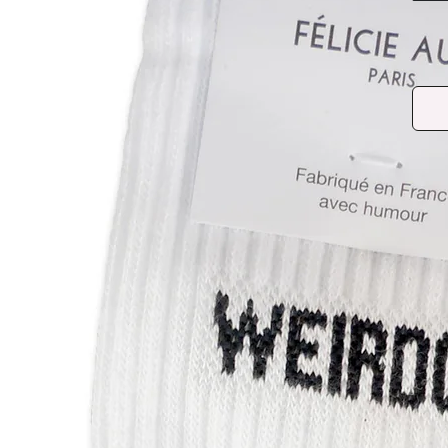
Meia
WEIR
Tama