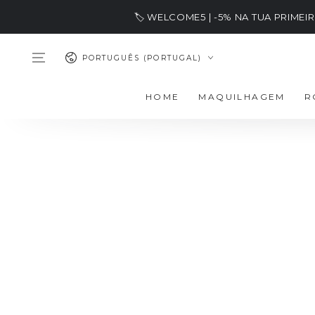
IR PARA O
🏷️ WELCOME5 | -5% NA TUA PRIME
CONTEÚDO
Idioma
PORTUGUÊS (PORTUGAL)
HOME
MAQUILHAGEM
R
SALTAR PARA
INFORMAÇÕES DO
PRODUTO