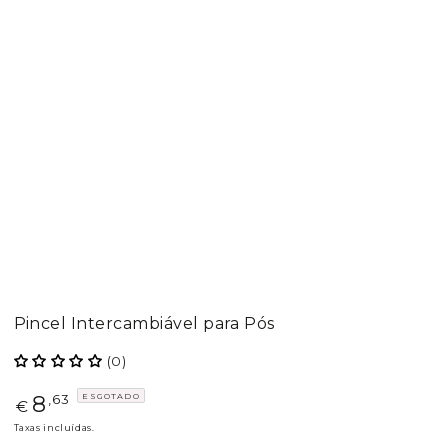
Pincel Intercambiável para Pós
(0)
8
ESGOTADO
Preço
,63
€
regular
Taxas incluídas.