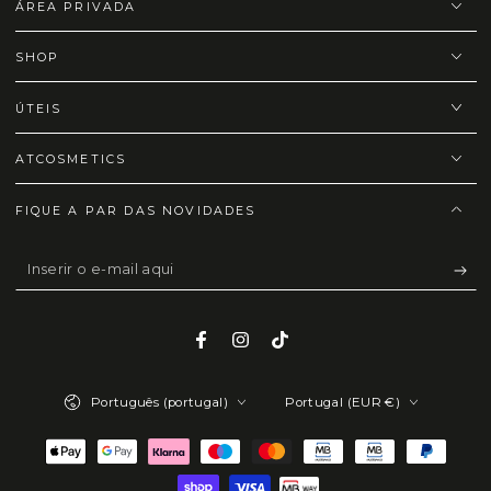
ÁREA PRIVADA
SHOP
ÚTEIS
ATCOSMETICS
FIQUE A PAR DAS NOVIDADES
Inserir
o
e-
Facebook
Instagram
TikTok
mail
Idioma
País/região
aqui
Português (portugal)
Portugal (EUR €)
Métodos
de