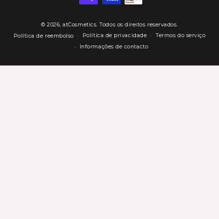
Pagamento
© 2026,
atCosmetics
. Todos os direitos reservados.
Política de privacidade
Termos do serviço
Política de reembolso
Informações de contacto