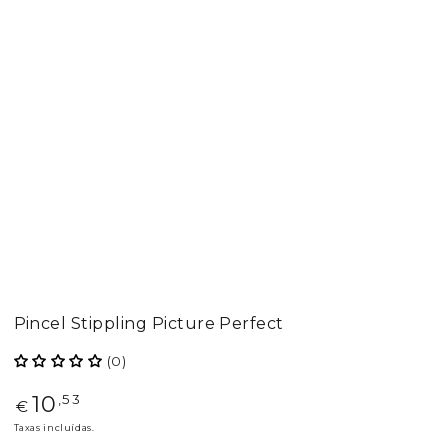
Pincel Stippling Picture Perfect
(0)
10
Preço
,53
€
regular
Taxas incluídas.