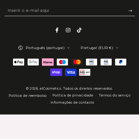
Inserir
o
e-
Facebook
Instagram
TikTok
mail
Idioma
País/região
aqui
Português (portugal)
Portugal (EUR €)
Métodos
de
Pagamento
© 2026,
atCosmetics
. Todos os direitos reservados.
Política de privacidade
Termos do serviço
Política de reembolso
Informações de contacto