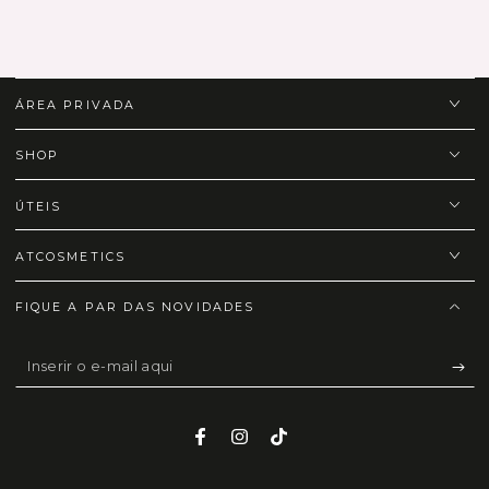
ÁREA PRIVADA
SHOP
ÚTEIS
ATCOSMETICS
FIQUE A PAR DAS NOVIDADES
Inserir
o
e-
Facebook
Instagram
TikTok
mail
Idioma
País/região