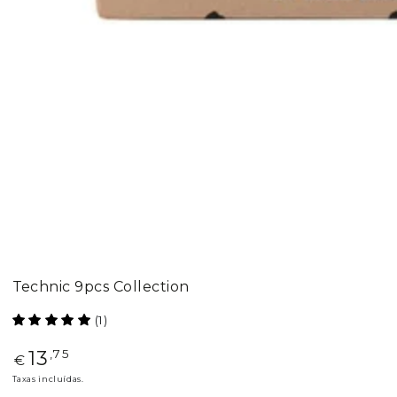
Technic 9pcs Collection
(1)
13
Preço
,75
€
regular
Taxas incluídas.