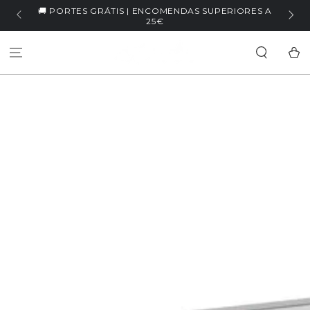
IR PARA O
PERIORES A
🏷️ WELCOME5 | -5% NA PRIMEIRA COMPRA
CONTEÚDO
Carrinh
SALTAR PARA
INFORMAÇÕES DO
PRODUTO