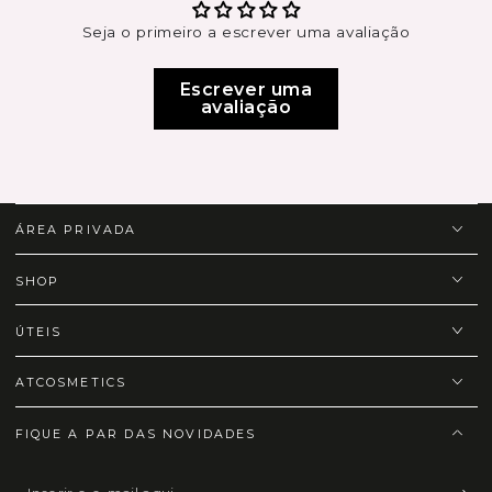
Seja o primeiro a escrever uma avaliação
Escrever uma
avaliação
ÁREA PRIVADA
SHOP
ÚTEIS
ATCOSMETICS
FIQUE A PAR DAS NOVIDADES
Inserir