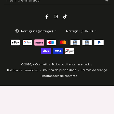
o
e-
Facebook
Instagram
TikTok
mail
Idioma
País/região
aqui
Português (portugal)
Portugal (EUR €)
Métodos
de
Pagamento
© 2026,
atCosmetics
. Todos os direitos reservados.
Política de privacidade
Termos do serviço
Política de reembolso
Informações de contacto