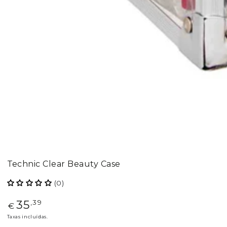
Technic Clear Beauty Case
(0)
35
Preço
,39
€
regular
Taxas incluídas.