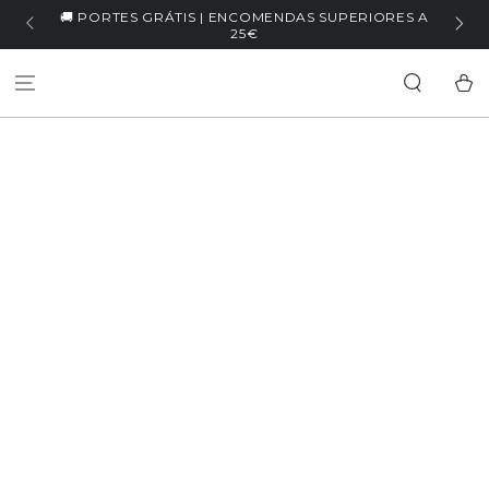
IR PARA O
UPERIORES A
🏷️ WELCOME5 | -5% NA PRIMEIRA COMPRA
CONTEÚDO
Carrinh
SALTAR PARA
INFORMAÇÕES DO
PRODUTO