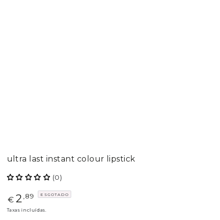
ultra last instant colour lipstick
(0)
2
ESGOTADO
Preço
,89
€
regular
Taxas incluídas.