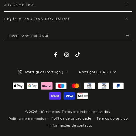
ATCOSMETICS
FIQUE A PAR DAS NOVIDADES
Inserir
o
e-
Facebook
Instagram
TikTok
mail
Idioma
País/região
aqui
Português (portugal)
Portugal (EUR €)
Métodos
de
Pagamento
© 2026,
atCosmetics
. Todos os direitos reservados.
Política de privacidade
Termos do serviço
Política de reembolso
Informações de contacto