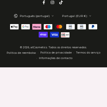
e-
Facebook
Instagram
TikTok
mail
Idioma
País/região
aqui
Português (portugal)
Portugal (EUR €)
Métodos
de
Pagamento
© 2026,
atCosmetics
. Todos os direitos reservados.
Política de privacidade
Termos do serviço
Política de reembolso
Informações de contacto