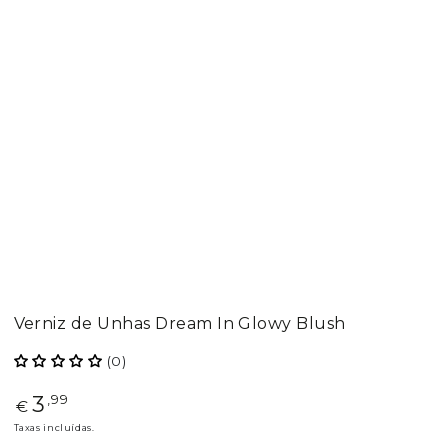
Verniz de Unhas Dream In Glowy Blush
(0)
3
Preço
,99
€
regular
Taxas incluídas.