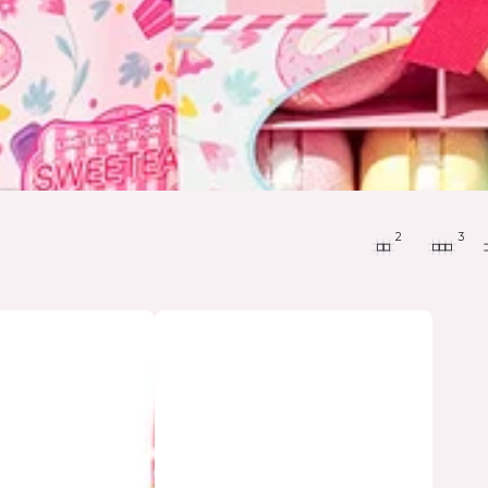
2
3
Gel
Higienizante
Morango