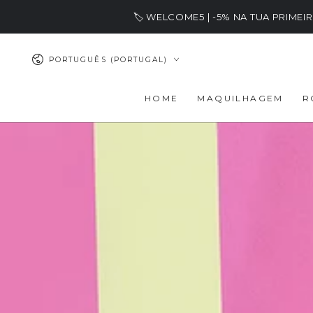
IR PARA O
🏷️ WELCOME5 | -5% NA TUA PRIME
CONTEÚDO
Idioma
PORTUGUÊS (PORTUGAL)
HOME
MAQUILHAGEM
R