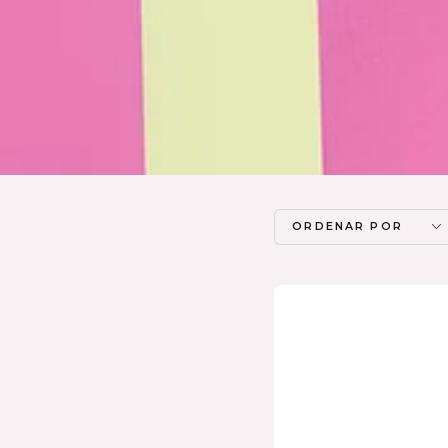
ORDENAR POR
Sais
de
Banho
Rainbow