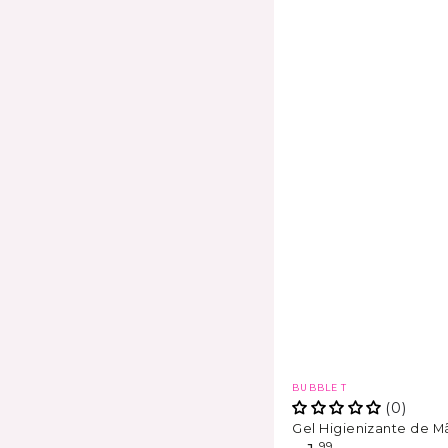
Marca
BUBBLE T
(0)
Gel Higienizante de M
,99