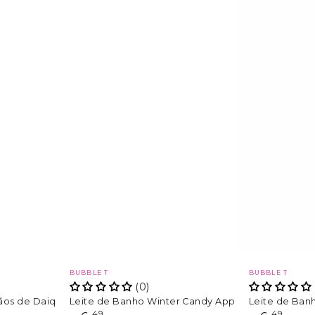
Marca
Marca
BUBBLE T
BUBBLE T
(0)
ãos de Daiquiri de Morango
Leite de Banho Winter Candy Apple
Leite de Ban
,49
,49