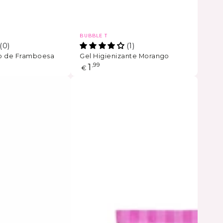
Marca
BUBBLE T
(0)
(1)
o de Framboesa
Gel Higienizante Morango
Preço
1
,99
€
regular
Conjunto
de
Cremes
de
Mãos