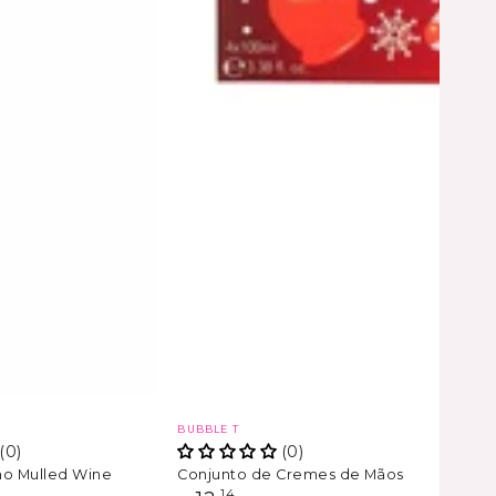
Marca
BUBBLE T
(0)
(0)
ho Mulled Wine
Conjunto de Cremes de Mãos
,14